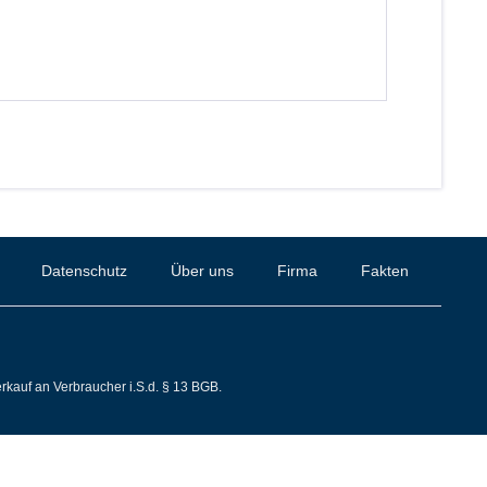
Datenschutz
Über uns
Firma
Fakten
rkauf an Verbraucher i.S.d. § 13 BGB.