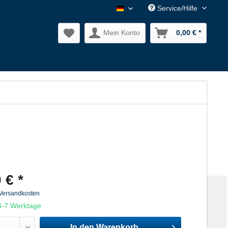
Service/Hilfe
Nagler Normalien DE
Mein Konto
0,00 € *
 € *
 Versandkosten
 4-7 Werktage
In den
Warenkorb