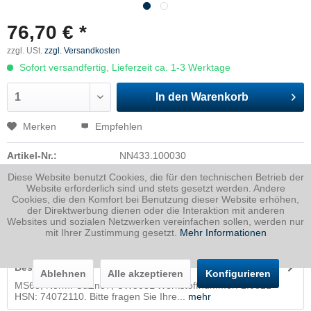
76,70 € *
zzgl. USt.
zzgl. Versandkosten
Sofort versandfertig, Lieferzeit ca. 1-3 Werktage
In den
Warenkorb
Merken
Empfehlen
Artikel-Nr.:
NN433.100030
Diese Website benutzt Cookies, die für den technischen Betrieb der
Dicke
0 mm
Website erforderlich sind und stets gesetzt werden. Andere
Breite
15 mm
Cookies, die den Komfort bei Benutzung dieser Website erhöhen,
Länge
1000 mm
der Direktwerbung dienen oder die Interaktion mit anderen
Websites und sozialen Netzwerken vereinfachen sollen, werden nur
mit Ihrer Zustimmung gesetzt.
Mehr Informationen
Gewicht
1.501
Kg
Beschreibung
Ablehnen
Alle akzeptieren
Konfigurieren
MS63, Norm: CuZn37, CW508L Werkstoffnummer: 2.0321
HSN: 74072110. Bitte fragen Sie Ihre...
mehr