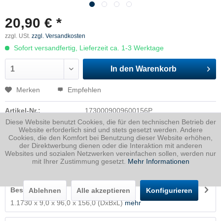
20,90 € *
zzgl. USt.
zzgl. Versandkosten
Sofort versandfertig, Lieferzeit ca. 1-3 Werktage
In den
Warenkorb
Merken
Empfehlen
Artikel-Nr.:
1730009009600156P
Diese Website benutzt Cookies, die für den technischen Betrieb der
Dicke
9 mm
Website erforderlich sind und stets gesetzt werden. Andere
Cookies, die den Komfort bei Benutzung dieser Website erhöhen,
Breite
96 mm
der Direktwerbung dienen oder die Interaktion mit anderen
Länge
156 mm
Websites und sozialen Netzwerken vereinfachen sollen, werden nur
mit Ihrer Zustimmung gesetzt.
Mehr Informationen
Gewicht
1.06
Kg
Beschreibung
Ablehnen
Alle akzeptieren
Konfigurieren
1.1730 x 9,0 x 96,0 x 156,0 (DxBxL)
mehr