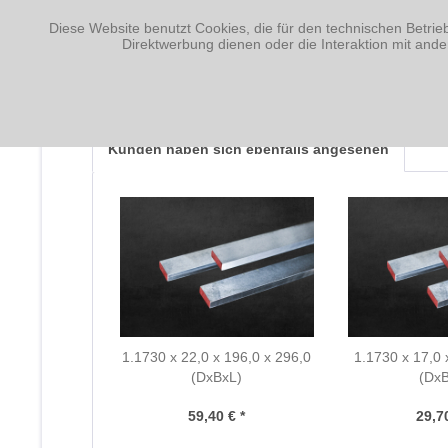
Diese Website benutzt Cookies, die für den technischen Betrie
Fragen zum Artikel?
Direktwerbung dienen oder die Interaktion mit and
Weitere Artikel von Nagler Normalien GmbH
Kunden haben sich ebenfalls angesehen
1.1730 x 22,0 x 196,0 x 296,0
1.1730 x 17,0 
(DxBxL)
(Dx
59,40 € *
29,70