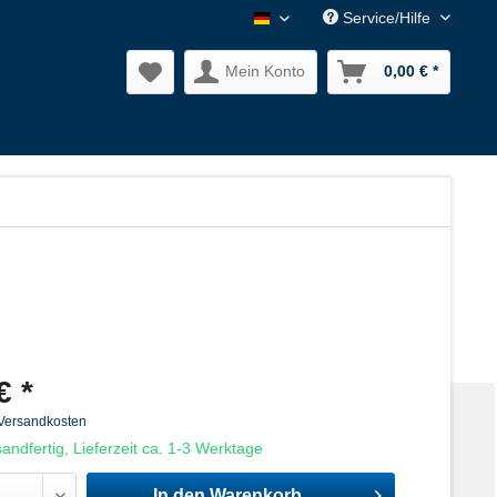
Service/Hilfe
Nagler Normalien DE
Mein Konto
0,00 € *
€ *
 Versandkosten
andfertig, Lieferzeit ca. 1-3 Werktage
In den
Warenkorb