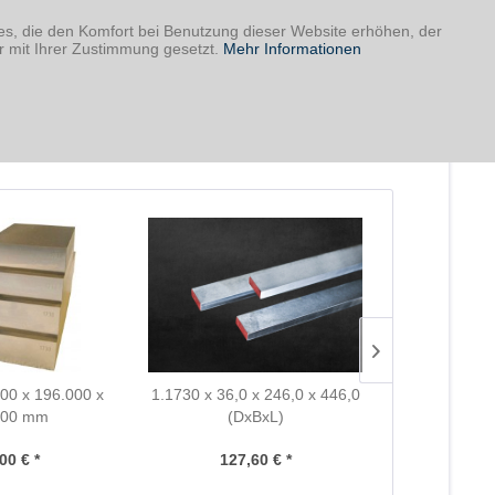
ies, die den Komfort bei Benutzung dieser Website erhöhen, der
r mit Ihrer Zustimmung gesetzt.
Mehr Informationen
000 x 196.000 x
1.1730 x 36,0 x 246,0 x 446,0
1.1730 x 17,
000 mm
(DxBxL)
(D
00 € *
127,60 € *
77