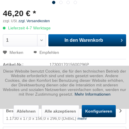
46,20 € *
zzgl. USt.
zzgl. Versandkosten
Lieferzeit 4-7 Werktage
In den
Warenkorb
Merken
Empfehlen
Artikel-Nr.:
1730017015600296P
Diese Website benutzt Cookies, die für den technischen Betrieb der
Dicke
17 mm
Website erforderlich sind und stets gesetzt werden. Andere
Cookies, die den Komfort bei Benutzung dieser Website erhöhen,
Breite
156 mm
der Direktwerbung dienen oder die Interaktion mit anderen
Länge
296 mm
Websites und sozialen Netzwerken vereinfachen sollen, werden nur
mit Ihrer Zustimmung gesetzt.
Mehr Informationen
Gewicht
6.16
Kg
Beschreibung
Ablehnen
Alle akzeptieren
Konfigurieren
1.1730 x 17,0 x 156,0 x 296,0 (DxBxL)
mehr