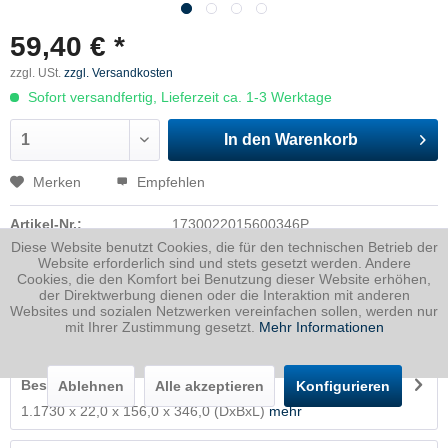
59,40 € *
zzgl. USt.
zzgl. Versandkosten
Sofort versandfertig, Lieferzeit ca. 1-3 Werktage
In den
Warenkorb
Merken
Empfehlen
Artikel-Nr.:
1730022015600346P
Diese Website benutzt Cookies, die für den technischen Betrieb der
Dicke
22 mm
Website erforderlich sind und stets gesetzt werden. Andere
Cookies, die den Komfort bei Benutzung dieser Website erhöhen,
Breite
156 mm
der Direktwerbung dienen oder die Interaktion mit anderen
Länge
346 mm
Websites und sozialen Netzwerken vereinfachen sollen, werden nur
mit Ihrer Zustimmung gesetzt.
Mehr Informationen
Gewicht
9.32
Kg
Beschreibung
Ablehnen
Alle akzeptieren
Konfigurieren
1.1730 x 22,0 x 156,0 x 346,0 (DxBxL)
mehr