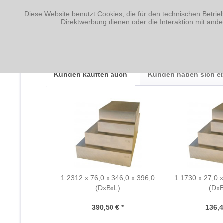
Diese Website benutzt Cookies, die für den technischen Betrie
Fragen zum Artikel?
Direktwerbung dienen oder die Interaktion mit and
Weitere Artikel von Nagler Normalien GmbH
Kunden kauften auch
Kunden haben sich e
1.2312 x 76,0 x 346,0 x 396,0
1.1730 x 27,0 x
(DxBxL)
(Dx
390,50 € *
136,4