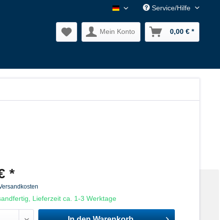
Service/Hilfe
Nagler Normalien DE
Mein Konto
0,00 € *
€ *
 Versandkosten
andfertig, Lieferzeit ca. 1-3 Werktage
In den
Warenkorb