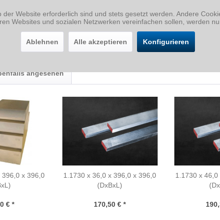
b der Website erforderlich sind und stets gesetzt werden. Andere Cook
eren Websites und sozialen Netzwerken vereinfachen sollen, werden nu
Ablehnen
Alle akzeptieren
Konfigurieren
benfalls angesehen
 396,0 x 396,0
1.1730 x 36,0 x 396,0 x 396,0
1.1730 x 46,0
BxL)
(DxBxL)
(Dx
0 € *
170,50 € *
190,