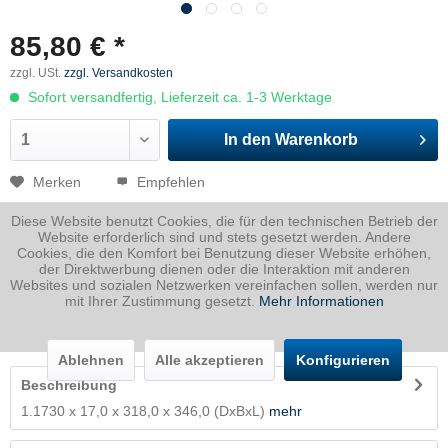
85,80 € *
zzgl. USt.
zzgl. Versandkosten
Sofort versandfertig, Lieferzeit ca. 1-3 Werktage
In den
Warenkorb
Merken
Empfehlen
Diese Website benutzt Cookies, die für den technischen Betrieb der
Artikel-Nr.:
1730017031800346P
Website erforderlich sind und stets gesetzt werden. Andere
Cookies, die den Komfort bei Benutzung dieser Website erhöhen,
Dicke
17 mm
der Direktwerbung dienen oder die Interaktion mit anderen
Breite
318 mm
Websites und sozialen Netzwerken vereinfachen sollen, werden nur
mit Ihrer Zustimmung gesetzt.
Mehr Informationen
Länge
346 mm
Gewicht
14.68
Kg
Ablehnen
Alle akzeptieren
Konfigurieren
Beschreibung
1.1730 x 17,0 x 318,0 x 346,0 (DxBxL)
mehr