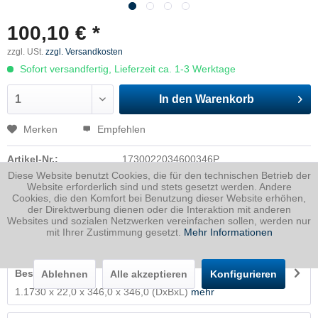
100,10 € *
zzgl. USt.
zzgl. Versandkosten
Sofort versandfertig, Lieferzeit ca. 1-3 Werktage
In den
Warenkorb
Merken
Empfehlen
Artikel-Nr.:
1730022034600346P
Diese Website benutzt Cookies, die für den technischen Betrieb der
Dicke
22 mm
Website erforderlich sind und stets gesetzt werden. Andere
Cookies, die den Komfort bei Benutzung dieser Website erhöhen,
Breite
346 mm
der Direktwerbung dienen oder die Interaktion mit anderen
Länge
346 mm
Websites und sozialen Netzwerken vereinfachen sollen, werden nur
mit Ihrer Zustimmung gesetzt.
Mehr Informationen
Gewicht
20.67
Kg
Beschreibung
Ablehnen
Alle akzeptieren
Konfigurieren
1.1730 x 22,0 x 346,0 x 346,0 (DxBxL)
mehr