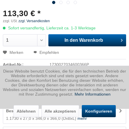
113,30 € *
zzgl. USt.
zzgl. Versandkosten
Sofort versandfertig, Lieferzeit ca. 1-3 Werktage
In den
Warenkorb
Merken
Empfehlen
Artikel-Nr.:
1730027034600366P
Diese Website benutzt Cookies, die für den technischen Betrieb der
Dicke
27 mm
Website erforderlich sind und stets gesetzt werden. Andere
Cookies, die den Komfort bei Benutzung dieser Website erhöhen,
Breite
346 mm
der Direktwerbung dienen oder die Interaktion mit anderen
Länge
366 mm
Websites und sozialen Netzwerken vereinfachen sollen, werden nur
mit Ihrer Zustimmung gesetzt.
Mehr Informationen
Gewicht
26.84
Kg
Beschreibung
Ablehnen
Alle akzeptieren
Konfigurieren
1.1730 x 27,0 x 346,0 x 366,0 (DxBxL)
mehr