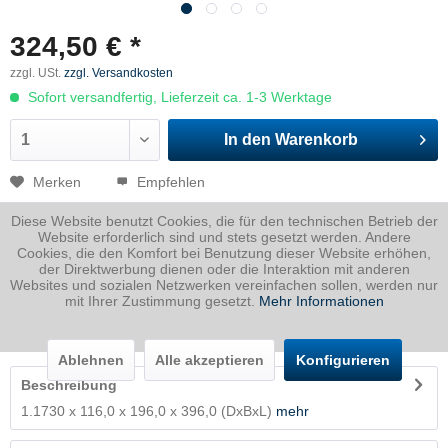
324,50 € *
zzgl. USt.
zzgl. Versandkosten
Sofort versandfertig, Lieferzeit ca. 1-3 Werktage
In den
Warenkorb
Merken
Empfehlen
Diese Website benutzt Cookies, die für den technischen Betrieb der
Artikel-Nr.:
1730116019600396P
Website erforderlich sind und stets gesetzt werden. Andere
Cookies, die den Komfort bei Benutzung dieser Website erhöhen,
Dicke
116 mm
der Direktwerbung dienen oder die Interaktion mit anderen
Breite
196 mm
Websites und sozialen Netzwerken vereinfachen sollen, werden nur
mit Ihrer Zustimmung gesetzt.
Mehr Informationen
Länge
396 mm
Gewicht
70.68
Kg
Ablehnen
Alle akzeptieren
Konfigurieren
Beschreibung
1.1730 x 116,0 x 196,0 x 396,0 (DxBxL)
mehr