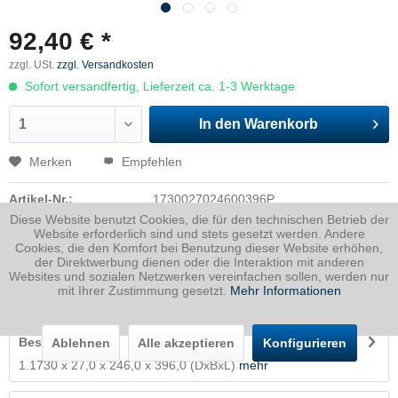
92,40 € *
zzgl. USt.
zzgl. Versandkosten
Sofort versandfertig, Lieferzeit ca. 1-3 Werktage
In den
Warenkorb
Merken
Empfehlen
Artikel-Nr.:
1730027024600396P
Diese Website benutzt Cookies, die für den technischen Betrieb der
Dicke
27 mm
Website erforderlich sind und stets gesetzt werden. Andere
Cookies, die den Komfort bei Benutzung dieser Website erhöhen,
Breite
246 mm
der Direktwerbung dienen oder die Interaktion mit anderen
Länge
396 mm
Websites und sozialen Netzwerken vereinfachen sollen, werden nur
mit Ihrer Zustimmung gesetzt.
Mehr Informationen
Gewicht
20.65
Kg
Beschreibung
Ablehnen
Alle akzeptieren
Konfigurieren
1.1730 x 27,0 x 246,0 x 396,0 (DxBxL)
mehr