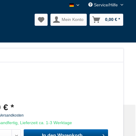
Service/Hilfe
Nagler Normalien DE
Mein Konto
0,00 € *
 € *
 Versandkosten
andfertig, Lieferzeit ca. 1-3 Werktage
In den
Warenkorb