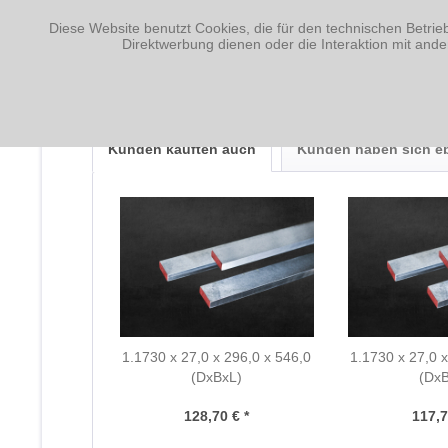
Diese Website benutzt Cookies, die für den technischen Betrie
Fragen zum Artikel?
Direktwerbung dienen oder die Interaktion mit and
Weitere Artikel von Nagler Normalien GmbH
Kunden kauften auch
Kunden haben sich e
1.1730 x 27,0 x 296,0 x 546,0
1.1730 x 27,0 x
(DxBxL)
(Dx
128,70 € *
117,7