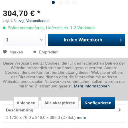
304,70 € *
zzgl. USt.
zzgl. Versandkosten
Sofort versandfertig, Lieferzeit ca. 1-3 Werktage
In den
Warenkorb
Merken
Empfehlen
Diese Website benutzt Cookies, die für den technischen Betrieb der
Artikel-Nr.:
1730076034600396P
Website erforderlich sind und stets gesetzt werden. Andere
Cookies, die den Komfort bei Benutzung dieser Website erhöhen,
Dicke
76 mm
der Direktwerbung dienen oder die Interaktion mit anderen
Breite
346 mm
Websites und sozialen Netzwerken vereinfachen sollen, werden nur
mit Ihrer Zustimmung gesetzt.
Mehr Informationen
Länge
396 mm
Gewicht
81.74
Kg
Ablehnen
Alle akzeptieren
Konfigurieren
Beschreibung
1.1730 x 76,0 x 346,0 x 396,0 (DxBxL)
mehr