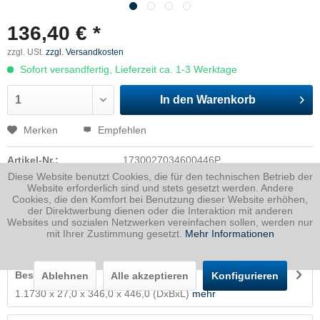
136,40 € *
zzgl. USt.
zzgl. Versandkosten
Sofort versandfertig, Lieferzeit ca. 1-3 Werktage
In den
Warenkorb
Merken
Empfehlen
Artikel-Nr.:
1730027034600446P
Diese Website benutzt Cookies, die für den technischen Betrieb der
Dicke
27 mm
Website erforderlich sind und stets gesetzt werden. Andere
Cookies, die den Komfort bei Benutzung dieser Website erhöhen,
Breite
346 mm
der Direktwerbung dienen oder die Interaktion mit anderen
Länge
446 mm
Websites und sozialen Netzwerken vereinfachen sollen, werden nur
mit Ihrer Zustimmung gesetzt.
Mehr Informationen
Gewicht
32.71
Kg
Beschreibung
Ablehnen
Alle akzeptieren
Konfigurieren
1.1730 x 27,0 x 346,0 x 446,0 (DxBxL)
mehr