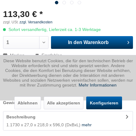
113,30 € *
zzgl. USt.
zzgl. Versandkosten
Sofort versandfertig, Lieferzeit ca. 1-3 Werktage
In den
Warenkorb
Merken
Empfehlen
Diese Website benutzt Cookies, die für den technischen Betrieb der
Website erforderlich sind und stets gesetzt werden. Andere
Artikel-Nr.:
1730027021800596P
Cookies, die den Komfort bei Benutzung dieser Website erhöhen,
der Direktwerbung dienen oder die Interaktion mit anderen
Dicke
27 mm
Websites und sozialen Netzwerken vereinfachen sollen, werden nur
mit Ihrer Zustimmung gesetzt.
Mehr Informationen
Breite
218 mm
Länge
596 mm
Gewicht
27.54
Kg
Ablehnen
Alle akzeptieren
Konfigurieren
Beschreibung
1.1730 x 27,0 x 218,0 x 596,0 (DxBxL)
mehr