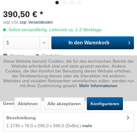
390,50 € *
zzgl. USt.
zzgl. Versandkosten
Sofort versandfertig, Lieferzeit ca. 1-3 Werktage
In den
Warenkorb
Merken
Empfehlen
Diese Website benutzt Cookies, die für den technischen Betrieb der
Website erforderlich sind und stets gesetzt werden. Andere
Artikel-Nr.:
1730076029600596P
Cookies, die den Komfort bei Benutzung dieser Website erhöhen,
der Direktwerbung dienen oder die Interaktion mit anderen
Dicke
76 mm
Websites und sozialen Netzwerken vereinfachen sollen, werden nur
mit Ihrer Zustimmung gesetzt.
Mehr Informationen
Breite
296 mm
Länge
596 mm
Gewicht
105.25
Kg
Ablehnen
Alle akzeptieren
Konfigurieren
Beschreibung
1.1730 x 76,0 x 296,0 x 596,0 (DxBxL)
mehr