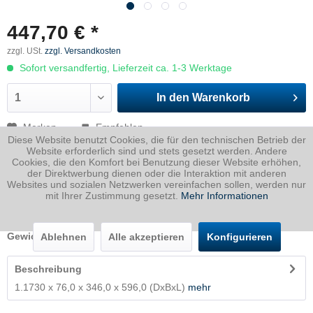
447,70 € *
zzgl. USt.
zzgl. Versandkosten
Sofort versandfertig, Lieferzeit ca. 1-3 Werktage
In den
Warenkorb
Merken
Empfehlen
Diese Website benutzt Cookies, die für den technischen Betrieb der
Website erforderlich sind und stets gesetzt werden. Andere
Artikel-Nr.:
1730076034600596P
Cookies, die den Komfort bei Benutzung dieser Website erhöhen,
der Direktwerbung dienen oder die Interaktion mit anderen
Dicke
76 mm
Websites und sozialen Netzwerken vereinfachen sollen, werden nur
mit Ihrer Zustimmung gesetzt.
Mehr Informationen
Breite
346 mm
Länge
596 mm
Gewicht
123.03
Kg
Ablehnen
Alle akzeptieren
Konfigurieren
Beschreibung
1.1730 x 76,0 x 346,0 x 596,0 (DxBxL)
mehr