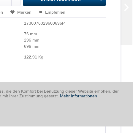
en
Merken
Empfehlen
1730076029600696P
76 mm
296 mm
696 mm
122.91
Kg
ies, die den Komfort bei Benutzung dieser Website erhöhen, der
r mit Ihrer Zustimmung gesetzt.
Mehr Informationen