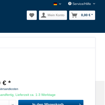
Service/Hilfe
Nagler Normalien DE
Mein Konto
0,00 € *
 € *
 Versandkosten
andfertig, Lieferzeit ca. 1-3 Werktage
In den
Warenkorb