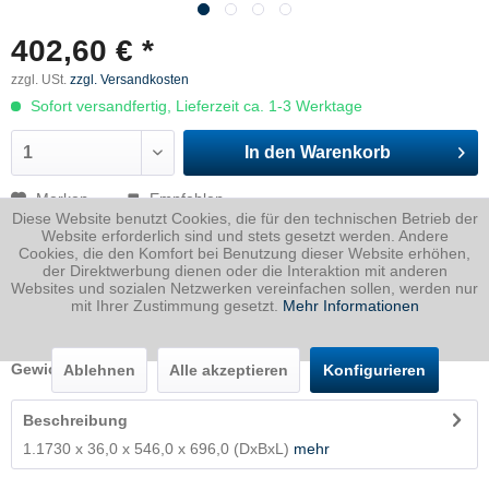
402,60 € *
zzgl. USt.
zzgl. Versandkosten
Sofort versandfertig, Lieferzeit ca. 1-3 Werktage
In den
Warenkorb
Merken
Empfehlen
Diese Website benutzt Cookies, die für den technischen Betrieb der
Website erforderlich sind und stets gesetzt werden. Andere
Artikel-Nr.:
1730036054600696P
Cookies, die den Komfort bei Benutzung dieser Website erhöhen,
der Direktwerbung dienen oder die Interaktion mit anderen
Dicke
36 mm
Websites und sozialen Netzwerken vereinfachen sollen, werden nur
mit Ihrer Zustimmung gesetzt.
Mehr Informationen
Breite
546 mm
Länge
696 mm
Gewicht
107.39
Kg
Ablehnen
Alle akzeptieren
Konfigurieren
Beschreibung
1.1730 x 36,0 x 546,0 x 696,0 (DxBxL)
mehr