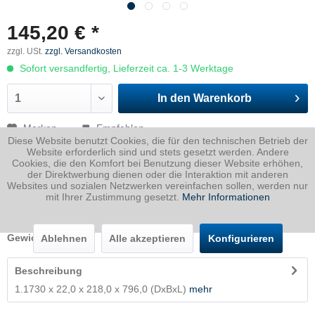
145,20 € *
zzgl. USt.
zzgl. Versandkosten
Sofort versandfertig, Lieferzeit ca. 1-3 Werktage
In den
Warenkorb
Merken
Empfehlen
Diese Website benutzt Cookies, die für den technischen Betrieb der
Website erforderlich sind und stets gesetzt werden. Andere
Artikel-Nr.:
1730022021800796P
Cookies, die den Komfort bei Benutzung dieser Website erhöhen,
der Direktwerbung dienen oder die Interaktion mit anderen
Dicke
22 mm
Websites und sozialen Netzwerken vereinfachen sollen, werden nur
mit Ihrer Zustimmung gesetzt.
Mehr Informationen
Breite
218 mm
Länge
796 mm
Gewicht
29.97
Kg
Ablehnen
Alle akzeptieren
Konfigurieren
Beschreibung
1.1730 x 22,0 x 218,0 x 796,0 (DxBxL)
mehr