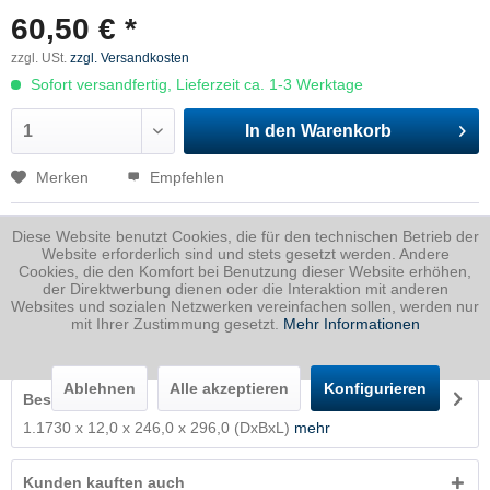
60,50 € *
zzgl. USt.
zzgl. Versandkosten
Sofort versandfertig, Lieferzeit ca. 1-3 Werktage
In den
Warenkorb
Merken
Empfehlen
Artikel-Nr.:
1730012024600296P
Diese Website benutzt Cookies, die für den technischen Betrieb der
Website erforderlich sind und stets gesetzt werden. Andere
Dicke
12 mm
Cookies, die den Komfort bei Benutzung dieser Website erhöhen,
Breite
246 mm
der Direktwerbung dienen oder die Interaktion mit anderen
Websites und sozialen Netzwerken vereinfachen sollen, werden nur
Länge
296 mm
mit Ihrer Zustimmung gesetzt.
Mehr Informationen
Gewicht
6.86
Kg
Ablehnen
Alle akzeptieren
Konfigurieren
Beschreibung
1.1730 x 12,0 x 246,0 x 296,0 (DxBxL)
mehr
Kunden kauften auch