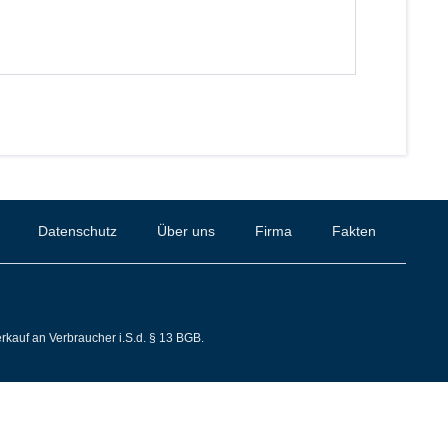
Datenschutz
Über uns
Firma
Fakten
rkauf an Verbraucher i.S.d. § 13 BGB.