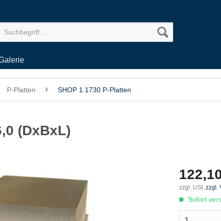
Galerie
P-Platten
SHOP 1.1730 P-Platten
6,0 (DxBxL)
122,10
zzgl. USt.
zzgl.
Sofort vers