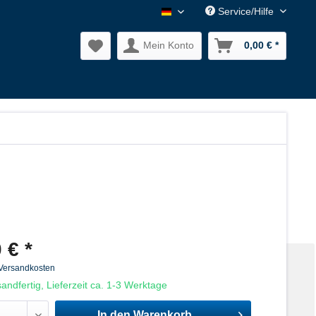
Service/Hilfe
Nagler Normalien DE
Mein Konto
0,00 € *
 € *
 Versandkosten
andfertig, Lieferzeit ca. 1-3 Werktage
In den
Warenkorb