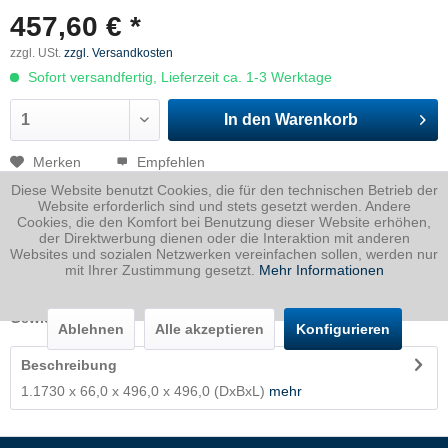
457,60 € *
zzgl. USt.
zzgl. Versandkosten
Sofort versandfertig, Lieferzeit ca. 1-3 Werktage
In den
Warenkorb
Merken
Empfehlen
Diese Website benutzt Cookies, die für den technischen Betrieb der
Artikel-Nr.:
1730066049600496P
Website erforderlich sind und stets gesetzt werden. Andere
Cookies, die den Komfort bei Benutzung dieser Website erhöhen,
der Direktwerbung dienen oder die Interaktion mit anderen
Dicke
66 mm
Websites und sozialen Netzwerken vereinfachen sollen, werden nur
Breite
496 mm
mit Ihrer Zustimmung gesetzt.
Mehr Informationen
Länge
496 mm
Gewicht
127.46
Kg
Ablehnen
Alle akzeptieren
Konfigurieren
Beschreibung
1.1730 x 66,0 x 496,0 x 496,0 (DxBxL)
mehr