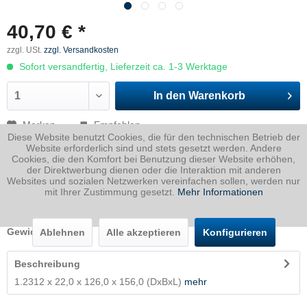
40,70 € *
zzgl. USt.
zzgl. Versandkosten
Sofort versandfertig, Lieferzeit ca. 1-3 Werktage
In den
Warenkorb
Merken
Empfehlen
Diese Website benutzt Cookies, die für den technischen Betrieb der
Website erforderlich sind und stets gesetzt werden. Andere
Artikel-Nr.:
2312022012600156P
Cookies, die den Komfort bei Benutzung dieser Website erhöhen,
der Direktwerbung dienen oder die Interaktion mit anderen
Dicke
22 mm
Websites und sozialen Netzwerken vereinfachen sollen, werden nur
mit Ihrer Zustimmung gesetzt.
Mehr Informationen
Breite
126 mm
Länge
156 mm
Gewicht
3.39
Kg
Ablehnen
Alle akzeptieren
Konfigurieren
Beschreibung
1.2312 x 22,0 x 126,0 x 156,0 (DxBxL)
mehr