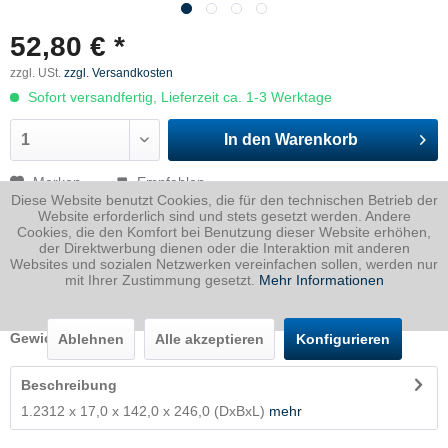
52,80 € *
zzgl. USt.
zzgl. Versandkosten
Sofort versandfertig, Lieferzeit ca. 1-3 Werktage
In den
Warenkorb
Merken
Empfehlen
Diese Website benutzt Cookies, die für den technischen Betrieb der
Website erforderlich sind und stets gesetzt werden. Andere
Artikel-Nr.:
2312017014200246P
Cookies, die den Komfort bei Benutzung dieser Website erhöhen,
der Direktwerbung dienen oder die Interaktion mit anderen
Dicke
17 mm
Websites und sozialen Netzwerken vereinfachen sollen, werden nur
mit Ihrer Zustimmung gesetzt.
Mehr Informationen
Breite
142 mm
Länge
246 mm
Gewicht
4.66
Kg
Ablehnen
Alle akzeptieren
Konfigurieren
Beschreibung
1.2312 x 17,0 x 142,0 x 246,0 (DxBxL)
mehr