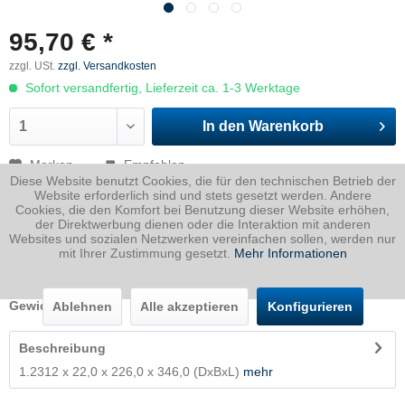
95,70 € *
zzgl. USt.
zzgl. Versandkosten
Sofort versandfertig, Lieferzeit ca. 1-3 Werktage
In den
Warenkorb
Merken
Empfehlen
Diese Website benutzt Cookies, die für den technischen Betrieb der
Website erforderlich sind und stets gesetzt werden. Andere
Artikel-Nr.:
2312022022600346P
Cookies, die den Komfort bei Benutzung dieser Website erhöhen,
der Direktwerbung dienen oder die Interaktion mit anderen
Dicke
22 mm
Websites und sozialen Netzwerken vereinfachen sollen, werden nur
mit Ihrer Zustimmung gesetzt.
Mehr Informationen
Breite
226 mm
Länge
346 mm
Gewicht
13.5
Kg
Ablehnen
Alle akzeptieren
Konfigurieren
Beschreibung
1.2312 x 22,0 x 226,0 x 346,0 (DxBxL)
mehr