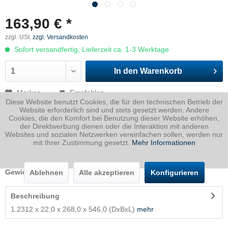
163,90 € *
zzgl. USt.
zzgl. Versandkosten
Sofort versandfertig, Lieferzeit ca. 1-3 Werktage
In den
Warenkorb
Merken
Empfehlen
Diese Website benutzt Cookies, die für den technischen Betrieb der
Website erforderlich sind und stets gesetzt werden. Andere
Artikel-Nr.:
2312022026800546P
Cookies, die den Komfort bei Benutzung dieser Website erhöhen,
der Direktwerbung dienen oder die Interaktion mit anderen
Dicke
22 mm
Websites und sozialen Netzwerken vereinfachen sollen, werden nur
mit Ihrer Zustimmung gesetzt.
Mehr Informationen
Breite
268 mm
Länge
546 mm
Gewicht
25.27
Kg
Ablehnen
Alle akzeptieren
Konfigurieren
Beschreibung
1.2312 x 22,0 x 268,0 x 546,0 (DxBxL)
mehr