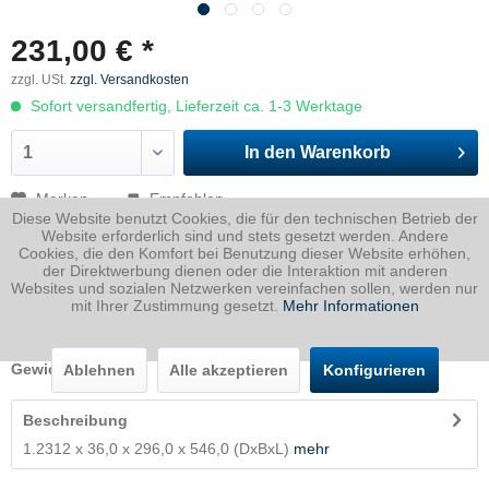
231,00 € *
zzgl. USt.
zzgl. Versandkosten
Sofort versandfertig, Lieferzeit ca. 1-3 Werktage
In den
Warenkorb
Merken
Empfehlen
Diese Website benutzt Cookies, die für den technischen Betrieb der
Website erforderlich sind und stets gesetzt werden. Andere
Artikel-Nr.:
2312036029600546P
Cookies, die den Komfort bei Benutzung dieser Website erhöhen,
der Direktwerbung dienen oder die Interaktion mit anderen
Dicke
36 mm
Websites und sozialen Netzwerken vereinfachen sollen, werden nur
mit Ihrer Zustimmung gesetzt.
Mehr Informationen
Breite
296 mm
Länge
546 mm
Gewicht
45.67
Kg
Ablehnen
Alle akzeptieren
Konfigurieren
Beschreibung
1.2312 x 36,0 x 296,0 x 546,0 (DxBxL)
mehr