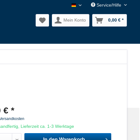
Service/Hilfe
Nagler Normalien DE
Mein Konto
0,00 € *
 € *
 Versandkosten
andfertig, Lieferzeit ca. 1-3 Werktage
In den
Warenkorb