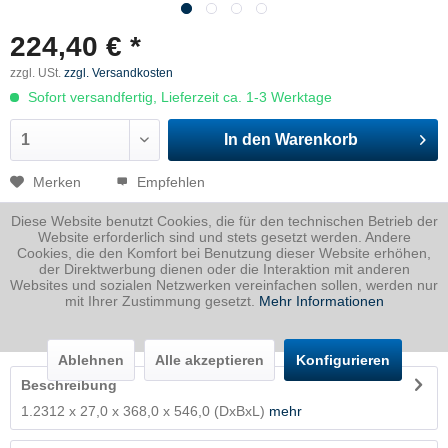
224,40 € *
zzgl. USt.
zzgl. Versandkosten
Sofort versandfertig, Lieferzeit ca. 1-3 Werktage
In den
Warenkorb
Merken
Empfehlen
Diese Website benutzt Cookies, die für den technischen Betrieb der
Artikel-Nr.:
2312027036800546P
Website erforderlich sind und stets gesetzt werden. Andere
Cookies, die den Komfort bei Benutzung dieser Website erhöhen,
Dicke
27 mm
der Direktwerbung dienen oder die Interaktion mit anderen
Breite
368 mm
Websites und sozialen Netzwerken vereinfachen sollen, werden nur
mit Ihrer Zustimmung gesetzt.
Mehr Informationen
Länge
546 mm
Gewicht
42.59
Kg
Ablehnen
Alle akzeptieren
Konfigurieren
Beschreibung
1.2312 x 27,0 x 368,0 x 546,0 (DxBxL)
mehr