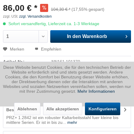
86,00 € *
104,30 € *
(17,55% gespart)
zzgl. USt.
zzgl. Versandkosten
Sofort versandfertig, Lieferzeit ca. 1-3 Werktage
In den
Warenkorb
Merken
Empfehlen
Artikel-Nr.:
NN161.101370
Diese Website benutzt Cookies, die für den technischen Betrieb der
Website erforderlich sind und stets gesetzt werden. Andere
Dicke
15 mm
Cookies, die den Komfort bei Benutzung dieser Website erhöhen,
Breite
80 mm
der Direktwerbung dienen oder die Interaktion mit anderen
Länge
1000 mm
Websites und sozialen Netzwerken vereinfachen sollen, werden nur
mit Ihrer Zustimmung gesetzt.
Mehr Informationen
Gewicht
7.5
Kg
Ablehnen
Alle akzeptieren
Konfigurieren
Beschreibung
PRZ+ 1.2842 ist ein robuster Kaltarbeitsstahl fuer kleine bis
mittlere Serien. Er ist in bis zu...
mehr