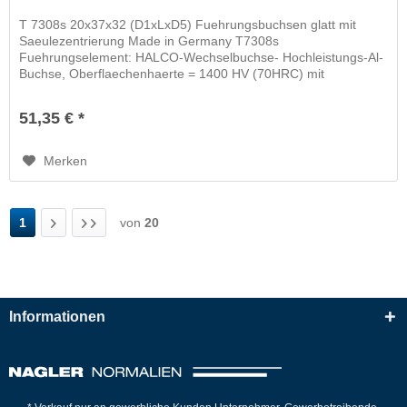
T 7308s 20x37x32 (D1xLxD5) Fuehrungsbuchsen glatt mit
Saeulezentrierung Made in Germany T7308s
Fuehrungselement: HALCO-Wechselbuchse- Hochleistungs-Al-
Buchse, Oberflaechenhaerte = 1400 HV (70HRC) mit
schwimmender Wechselbuchse
51,35 € *
Merken
1
von
20
Informationen