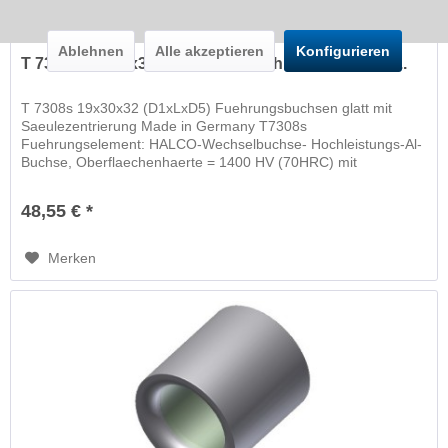
Ablehnen
Alle akzeptieren
Konfigurieren
T 7308s 19x30x32 (D1xLxD5) Fuehrungsbuchsen...
T 7308s 19x30x32 (D1xLxD5) Fuehrungsbuchsen glatt mit
Saeulezentrierung Made in Germany T7308s
Fuehrungselement: HALCO-Wechselbuchse- Hochleistungs-Al-
Buchse, Oberflaechenhaerte = 1400 HV (70HRC) mit
schwimmender Wechselbuchse
48,55 € *
Merken