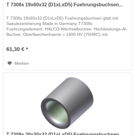
T 7308s 19x60x32 (D1xLxD5) Fuehrungsbuchsen...
T 7308s 19x60x32 (D1xLxD5) Fuehrungsbuchsen glatt mit
Saeulezentrierung Made in Germany T7308s
Fuehrungselement: HALCO-Wechselbuchse- Hochleistungs-Al-
Buchse, Oberflaechenhaerte = 1400 HV (70HRC) mit
schwimmender Wechselbuchse
61,30 € *
Merken
T 7308s 20x30x32 (D1xLxD5) Fuehrungsbuchsen...