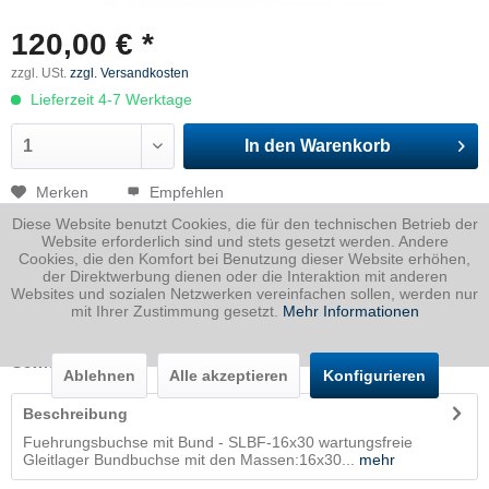
120,00 € *
zzgl. USt.
zzgl. Versandkosten
Lieferzeit 4-7 Werktage
In den
Warenkorb
Merken
Empfehlen
Diese Website benutzt Cookies, die für den technischen Betrieb der
Artikel-Nr.:
NN271.100025
Website erforderlich sind und stets gesetzt werden. Andere
Cookies, die den Komfort bei Benutzung dieser Website erhöhen,
der Direktwerbung dienen oder die Interaktion mit anderen
Dicke
0 mm
Websites und sozialen Netzwerken vereinfachen sollen, werden nur
Breite
0 mm
mit Ihrer Zustimmung gesetzt.
Mehr Informationen
Länge
0 mm
Gewicht
0.043
Kg
Ablehnen
Alle akzeptieren
Konfigurieren
Beschreibung
Fuehrungsbuchse mit Bund - SLBF-16x30 wartungsfreie
Gleitlager Bundbuchse mit den Massen:16x30...
mehr