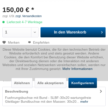
150,00 € *
zzgl. USt.
zzgl. Versandkosten
Lieferzeit 4-7 Werktage
In den
Warenkorb
Merken
Empfehlen
Diese Website benutzt Cookies, die für den technischen Betrieb der
Artikel-Nr.:
NN271.100036
Website erforderlich sind und stets gesetzt werden. Andere
Cookies, die den Komfort bei Benutzung dieser Website erhöhen,
der Direktwerbung dienen oder die Interaktion mit anderen
Dicke
0 mm
Websites und sozialen Netzwerken vereinfachen sollen, werden nur
Breite
0 mm
mit Ihrer Zustimmung gesetzt.
Mehr Informationen
Länge
0 mm
Gewicht
0.102
Kg
Ablehnen
Alle akzeptieren
Konfigurieren
Beschreibung
Fuehrungsbuchse mit Bund - SLBF-30x20 wartungsfreie
Gleitlager Bundbuchse mit den Massen: 30x20...
mehr