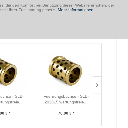
ies, die den Komfort bei Benutzung dieser Website erhöhen, der
r mit Ihrer Zustimmung gesetzt.
Mehr Informationen
uchse - SLB-
Fuehrungsbuchse - SLB-
Fuehrungs
tungsfreie...
202815 wartungsfreie...
121815 wa
00 € *
70,00 € *
79