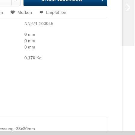
en
Merken
Empfehlen
NN271.100045
0 mm
0 mm
0 mm
0.176
Kg
bmessung: 35x30mm