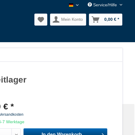
Service/Hilfe
Nagler Normalien DE
Mein Konto
0,00 € *
itlager
 € *
 Versandkosten
 4-7 Werktage
In den
Warenkorb