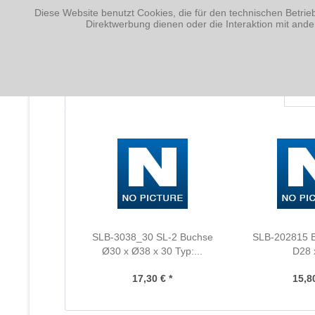
Diese Website benutzt Cookies, die für den technischen Betrie
Fragen zum Artikel?
Direktwerbung dienen oder die Interaktion mit and
Weitere Artikel von Nagler Normalien GmbH
Kunden haben sich ebenfalls angesehen
SLB-3038_30 SL-2 Buchse
SLB-202815 
Ø30 x Ø38 x 30 Typ:...
D28 
17,30 € *
15,80