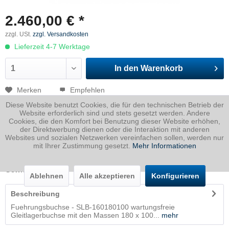
2.460,00 € *
zzgl. USt.
zzgl. Versandkosten
Lieferzeit 4-7 Werktage
In den
Warenkorb
Merken
Empfehlen
Diese Website benutzt Cookies, die für den technischen Betrieb der
Artikel-Nr.:
NN270.100221
Website erforderlich sind und stets gesetzt werden. Andere
Cookies, die den Komfort bei Benutzung dieser Website erhöhen,
der Direktwerbung dienen oder die Interaktion mit anderen
Dicke
0 mm
Websites und sozialen Netzwerken vereinfachen sollen, werden nur
Breite
0 mm
mit Ihrer Zustimmung gesetzt.
Mehr Informationen
Länge
0 mm
Gewicht
3.759
Kg
Ablehnen
Alle akzeptieren
Konfigurieren
Beschreibung
Fuehrungsbuchse - SLB-160180100 wartungsfreie
Gleitlagerbuchse mit den Massen 180 x 100...
mehr