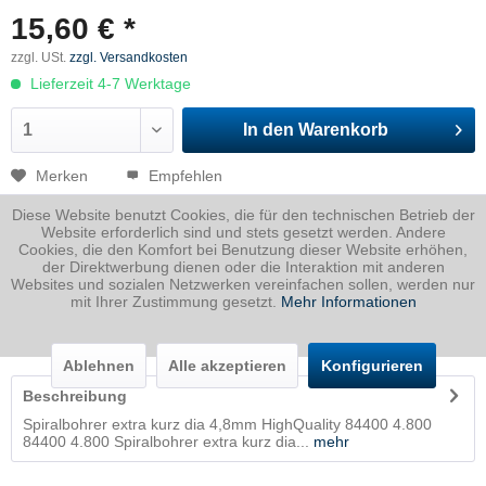
15,60 € *
zzgl. USt.
zzgl. Versandkosten
Lieferzeit 4-7 Werktage
In den
Warenkorb
Merken
Empfehlen
Diese Website benutzt Cookies, die für den technischen Betrieb der
Artikel-Nr.:
NN380.100610
Website erforderlich sind und stets gesetzt werden. Andere
Cookies, die den Komfort bei Benutzung dieser Website erhöhen,
Dicke
0 mm
der Direktwerbung dienen oder die Interaktion mit anderen
Breite
4.8 mm
Websites und sozialen Netzwerken vereinfachen sollen, werden nur
mit Ihrer Zustimmung gesetzt.
Mehr Informationen
Länge
0 mm
Gewicht
0.1
Kg
Ablehnen
Alle akzeptieren
Konfigurieren
Beschreibung
Spiralbohrer extra kurz dia 4,8mm HighQuality 84400 4.800
84400 4.800 Spiralbohrer extra kurz dia...
mehr