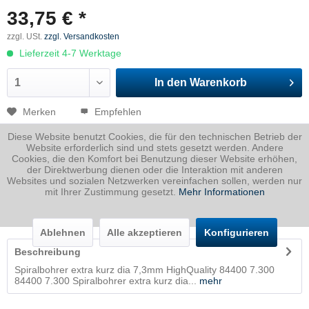
33,75 € *
zzgl. USt.
zzgl. Versandkosten
Lieferzeit 4-7 Werktage
In den
Warenkorb
Merken
Empfehlen
Diese Website benutzt Cookies, die für den technischen Betrieb der
Artikel-Nr.:
NN380.100850
Website erforderlich sind und stets gesetzt werden. Andere
Cookies, die den Komfort bei Benutzung dieser Website erhöhen,
Dicke
0 mm
der Direktwerbung dienen oder die Interaktion mit anderen
Breite
7.3 mm
Websites und sozialen Netzwerken vereinfachen sollen, werden nur
mit Ihrer Zustimmung gesetzt.
Mehr Informationen
Länge
0 mm
Gewicht
0.1
Kg
Ablehnen
Alle akzeptieren
Konfigurieren
Beschreibung
Spiralbohrer extra kurz dia 7,3mm HighQuality 84400 7.300
84400 7.300 Spiralbohrer extra kurz dia...
mehr