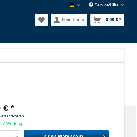
Service/Hilfe
Nagler Normalien DE
Mein Konto
0,00 € *
 € *
 Versandkosten
 4-7 Werktage
In den
Warenkorb