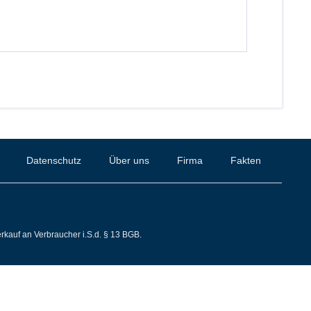
Datenschutz
Über uns
Firma
Fakten
rkauf an Verbraucher i.S.d. § 13 BGB.