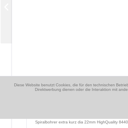
Diese Website benutzt Cookies, die für den technischen Betrie
Direktwerbung dienen oder die Interaktion mit and
Beschreibung
Spiralbohrer extra kurz dia 22mm HighQuality 844