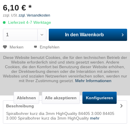
6,10 € *
zzgl. USt.
zzgl. Versandkosten
Lieferzeit 4-7 Werktage
In den
Warenkorb
Merken
Empfehlen
Diese Website benutzt Cookies, die für den technischen Betrieb der
Artikel-Nr.:
NN380.102040
Website erforderlich sind und stets gesetzt werden. Andere
Cookies, die den Komfort bei Benutzung dieser Website erhöhen,
Dicke
0 mm
der Direktwerbung dienen oder die Interaktion mit anderen
Breite
3 mm
Websites und sozialen Netzwerken vereinfachen sollen, werden nur
mit Ihrer Zustimmung gesetzt.
Mehr Informationen
Länge
0 mm
Gewicht
0.1
Kg
Ablehnen
Alle akzeptieren
Konfigurieren
Beschreibung
Spiralbohrer kurz dia 3mm HighQuality 84405 3.000 84405
3.000 Spiralbohrer kurz dia 3mm HighQuality
mehr