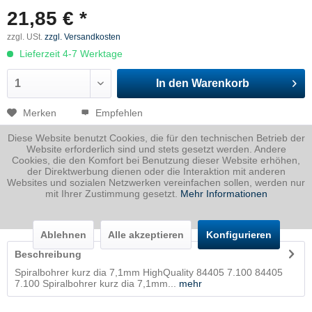
21,85 € *
zzgl. USt.
zzgl. Versandkosten
Lieferzeit 4-7 Werktage
In den
Warenkorb
Merken
Empfehlen
Diese Website benutzt Cookies, die für den technischen Betrieb der
Artikel-Nr.:
NN380.102610
Website erforderlich sind und stets gesetzt werden. Andere
Cookies, die den Komfort bei Benutzung dieser Website erhöhen,
Dicke
0 mm
der Direktwerbung dienen oder die Interaktion mit anderen
Breite
7.1 mm
Websites und sozialen Netzwerken vereinfachen sollen, werden nur
mit Ihrer Zustimmung gesetzt.
Mehr Informationen
Länge
0 mm
Gewicht
0.1
Kg
Ablehnen
Alle akzeptieren
Konfigurieren
Beschreibung
Spiralbohrer kurz dia 7,1mm HighQuality 84405 7.100 84405
7.100 Spiralbohrer kurz dia 7,1mm...
mehr