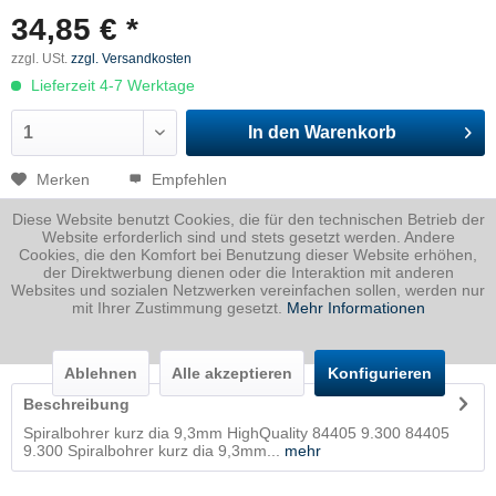
34,85 € *
zzgl. USt.
zzgl. Versandkosten
Lieferzeit 4-7 Werktage
In den
Warenkorb
Merken
Empfehlen
Diese Website benutzt Cookies, die für den technischen Betrieb der
Artikel-Nr.:
NN380.102850
Website erforderlich sind und stets gesetzt werden. Andere
Cookies, die den Komfort bei Benutzung dieser Website erhöhen,
Dicke
0 mm
der Direktwerbung dienen oder die Interaktion mit anderen
Breite
9.3 mm
Websites und sozialen Netzwerken vereinfachen sollen, werden nur
mit Ihrer Zustimmung gesetzt.
Mehr Informationen
Länge
0 mm
Gewicht
0.1
Kg
Ablehnen
Alle akzeptieren
Konfigurieren
Beschreibung
Spiralbohrer kurz dia 9,3mm HighQuality 84405 9.300 84405
9.300 Spiralbohrer kurz dia 9,3mm...
mehr