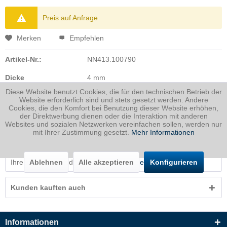
Preis auf Anfrage
Merken
Empfehlen
Artikel-Nr.:
NN413.100790
Dicke
4 mm
Breite
50 mm
Diese Website benutzt Cookies, die für den technischen Betrieb der
Länge
1000 mm
Website erforderlich sind und stets gesetzt werden. Andere
Cookies, die den Komfort bei Benutzung dieser Website erhöhen,
der Direktwerbung dienen oder die Interaktion mit anderen
Gewicht
1.792
Kg
Websites und sozialen Netzwerken vereinfachen sollen, werden nur
mit Ihrer Zustimmung gesetzt.
Mehr Informationen
Beschreibung
Erodierkupfer f. schnelle und guenstige Elektrodenfertigung.
Ablehnen
Alle akzeptieren
Konfigurieren
Ihre Zuschnitte und Zeichnungsteile...
mehr
Kunden kauften auch
Informationen