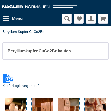
Menü
Beryllium Kupfer CuCo2Be
Berylliumkupfer CuCo2Be kaufen
KupferLegierungen.pdf