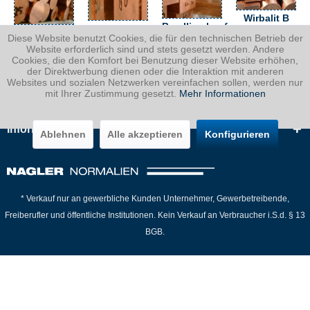
Wirbalit B
Berylliumkupfer
Berylliumkupfer
Berylliumkupfer
CuCo2Be,
Diese Website benutzt Cookies, die für den technischen Betrieb der
CuCo2Be,
CuCo2Be,
flach
Website erforderlich sind und stets gesetzt werden. Andere
vierkant
rund
Cookies, die den Komfort bei Benutzung dieser Website erhöhen,
der Direktwerbung dienen oder die Interaktion mit anderen
Websites und sozialen Netzwerken vereinfachen sollen, werden nur
mit Ihrer Zustimmung gesetzt.
Mehr Informationen
Informationen
Ablehnen
Alle akzeptieren
Konfigurieren
* Verkauf nur an gewerbliche Kunden Unternehmer, Gewerbetreibende,
Freiberufler und öffentliche Institutionen. Kein Verkauf an Verbraucher i.S.d. § 13
BGB.