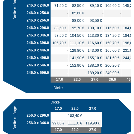
Breite x Länge
246.0 x 246.0
71,50 €
82,50 €
89,10 €
105,60 €
145,20
246.0 x 256.0
-
85,80 €
-
-
246.0 x 266.0
-
88,00 €
93,50 €
-
246.0 x 296.0
83,60 €
95,70 €
100,10 €
116,60 €
184,80
246.0 x 346.0
93,50 €
104,50 €
113,30 €
134,20 €
184,80
246.0 x 396.0
106,70 €
111,10 €
116,60 €
150,70 €
198,00
246.0 x 446.0
-
129,80 €
143,00 €
165,00 €
231,00
246.0 x 496.0
-
141,90 €
155,10 €
181,50 €
244,20
246.0 x 546.0
-
152,90 €
188,10 €
200,20 €
246.0 x 596.0
-
-
189,20 €
240,90 €
17.0
22.0
27.0
36.0
46.0
Dicke
Dicke
Breite x Länge
17.0
22.0
27.0
256.0 x 296.0
-
103,40 €
-
256.0 x 346.0
99,00 €
111,10 €
119,90 €
17.0
22.0
27.0