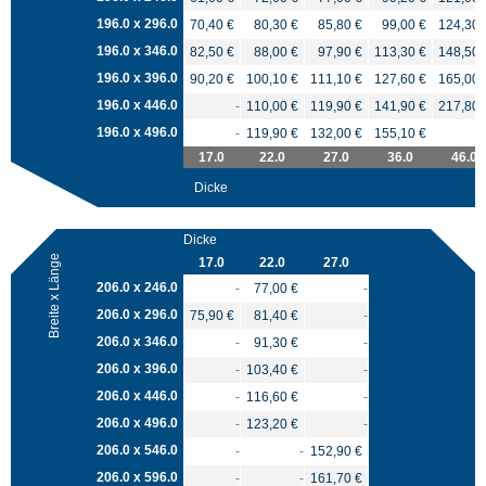
196.0 x 296.0
70,40 €
80,30 €
85,80 €
99,00 €
124,30 
196.0 x 346.0
82,50 €
88,00 €
97,90 €
113,30 €
148,50 
196.0 x 396.0
90,20 €
100,10 €
111,10 €
127,60 €
165,00 
196.0 x 446.0
-
110,00 €
119,90 €
141,90 €
217,80 
196.0 x 496.0
-
119,90 €
132,00 €
155,10 €
17.0
22.0
27.0
36.0
46.0
Dicke
Dicke
Breite x Länge
17.0
22.0
27.0
206.0 x 246.0
-
77,00 €
-
206.0 x 296.0
75,90 €
81,40 €
-
206.0 x 346.0
-
91,30 €
-
206.0 x 396.0
-
103,40 €
-
206.0 x 446.0
-
116,60 €
-
206.0 x 496.0
-
123,20 €
-
206.0 x 546.0
-
-
152,90 €
206.0 x 596.0
-
-
161,70 €