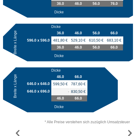
36.0
46.0
56.0
76.0
Dicke
Dicke
Breite x Länge
36.0
46.0
56.0
66.0
596.0 x 596.0
481,80 €
529,10 €
610,50 €
683,10 €
36.0
46.0
56.0
66.0
Dicke
Dicke
Breite x Länge
46.0
66.0
646.0 x 646.0
599,50 €
787,60 €
646.0 x 696.0
-
830,50 €
46.0
66.0
Dicke
* Alle Preise verstehen sich zuzüglich Umsatzsteuer