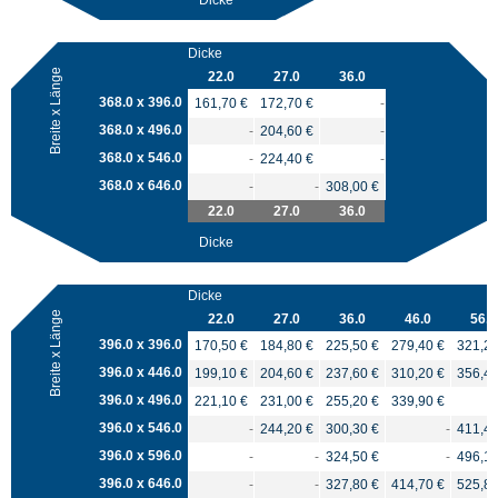
Dicke
Dicke
Breite x Länge
22.0
27.0
36.0
368.0 x 396.0
161,70 €
172,70 €
-
368.0 x 496.0
-
204,60 €
-
368.0 x 546.0
-
224,40 €
-
368.0 x 646.0
-
-
308,00 €
22.0
27.0
36.0
Dicke
Dicke
Breite x Länge
22.0
27.0
36.0
46.0
56.0
396.0 x 396.0
170,50 €
184,80 €
225,50 €
279,40 €
321,20
396.0 x 446.0
199,10 €
204,60 €
237,60 €
310,20 €
356,40
396.0 x 496.0
221,10 €
231,00 €
255,20 €
339,90 €
396.0 x 546.0
-
244,20 €
300,30 €
-
411,40
396.0 x 596.0
-
-
324,50 €
-
496,10
396.0 x 646.0
-
-
327,80 €
414,70 €
525,80