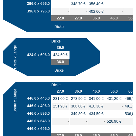
396.0 x 696.0
-
348,70 €
356,40 €
-
396.0 x 796.0
-
-
402,60 €
-
22.0
27.0
36.0
46.0
56.0
Dicke
Dicke
Breite x Länge
36.0
424.0 x 696.0
434,50 €
36.0
Dicke
Dicke
Breite x Länge
27.0
36.0
46.0
56.0
66.0
446.0 x 446.0
231,00 €
273,90 €
341,00 €
431,20 €
469,70
446.0 x 496.0
251,90 €
308,00 €
410,30 €
-
491,70
446.0 x 596.0
-
349,80 €
434,50 €
-
536,80
446.0 x 646.0
-
-
-
526,90 €
446.0 x 696.0
-
-
-
-
27.0
36.0
46.0
56.0
66.0