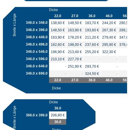
Dicke
Breite x Länge
22.0
27.0
36.0
46.0
56.0
346.0 x 346.0
138,60 €
148,50 €
183,70 €
244,20 €
280,50
346.0 x 396.0
148,50 €
163,90 €
193,60 €
267,30 €
289,30
346.0 x 446.0
163,90 €
178,20 €
211,20 €
279,40 €
347,60
346.0 x 496.0
182,60 €
198,00 €
237,60 €
295,90 €
378,40
346.0 x 546.0
196,90 €
213,40 €
255,20 €
322,30 €
346.0 x 596.0
210,10 €
227,70 €
-
-
346.0 x 646.0
-
251,90 €
293,70 €
-
346.0 x 696.0
-
-
324,50 €
-
22.0
27.0
36.0
46.0
56.0
Dicke
Dicke
Breite x Länge
36.0
366.0 x 396.0
206,80 €
36.0