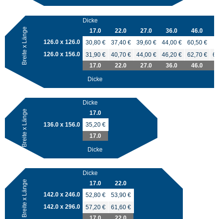
Dicke
Breite x Länge
17.0
22.0
27.0
36.0
46.0
126.0 x 126.0
30,80 €
37,40 €
39,60 €
44,00 €
60,50 €
126.0 x 156.0
31,90 €
40,70 €
44,00 €
46,20 €
62,70 €
69
17.0
22.0
27.0
36.0
46.0
Dicke
Dicke
Breite x Länge
17.0
136.0 x 156.0
35,20 €
17.0
Dicke
Dicke
Breite x Länge
17.0
22.0
142.0 x 246.0
52,80 €
53,90 €
142.0 x 296.0
57,20 €
61,60 €
17.0
22.0