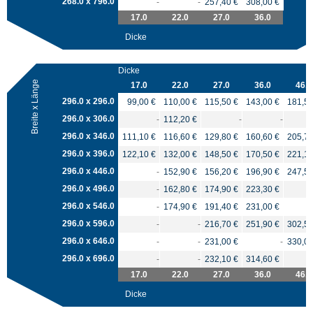
268.0 x 796.0
-
-
257,40 €
308,00 €
17.0
22.0
27.0
36.0
Dicke
Dicke
Breite x Länge
17.0
22.0
27.0
36.0
46.0
296.0 x 296.0
99,00 €
110,00 €
115,50 €
143,00 €
181,50
296.0 x 306.0
-
112,20 €
-
-
296.0 x 346.0
111,10 €
116,60 €
129,80 €
160,60 €
205,70
296.0 x 396.0
122,10 €
132,00 €
148,50 €
170,50 €
221,10
296.0 x 446.0
-
152,90 €
156,20 €
196,90 €
247,50
296.0 x 496.0
-
162,80 €
174,90 €
223,30 €
296.0 x 546.0
-
174,90 €
191,40 €
231,00 €
296.0 x 596.0
-
-
216,70 €
251,90 €
302,50
296.0 x 646.0
-
-
231,00 €
-
330,00
296.0 x 696.0
-
-
232,10 €
314,60 €
17.0
22.0
27.0
36.0
46.0
Dicke