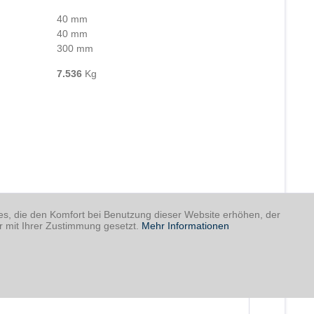
40 mm
40 mm
300 mm
7.536
Kg
ies, die den Komfort bei Benutzung dieser Website erhöhen, der
r mit Ihrer Zustimmung gesetzt.
Mehr Informationen