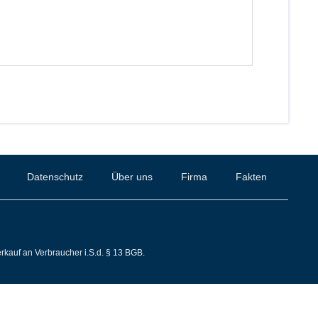
Datenschutz
Über uns
Firma
Fakten
rkauf an Verbraucher i.S.d. § 13 BGB.