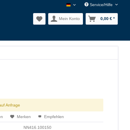
Service/Hilfe
Nagler Normalien DE
Mein Konto
0,00 € *
auf Anfrage
en
Merken
Empfehlen
NN416.100150