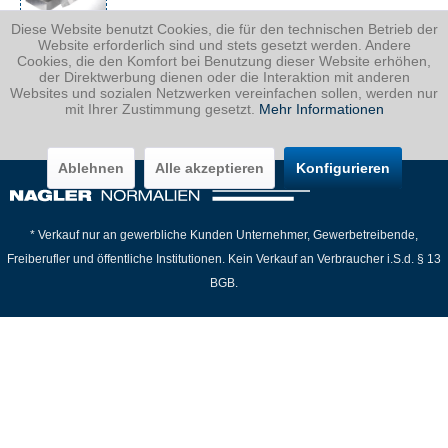
SHOP
Diese Website benutzt Cookies, die für den technischen Betrieb der
PRÄZI+ 1030
Website erforderlich sind und stets gesetzt werden. Andere
Cookies, die den Komfort bei Benutzung dieser Website erhöhen,
der Direktwerbung dienen oder die Interaktion mit anderen
Websites und sozialen Netzwerken vereinfachen sollen, werden nur
mit Ihrer Zustimmung gesetzt.
Mehr Informationen
Informationen
Ablehnen
Alle akzeptieren
Konfigurieren
* Verkauf nur an gewerbliche Kunden Unternehmer, Gewerbetreibende,
Freiberufler und öffentliche Institutionen. Kein Verkauf an Verbraucher i.S.d. § 13
BGB.